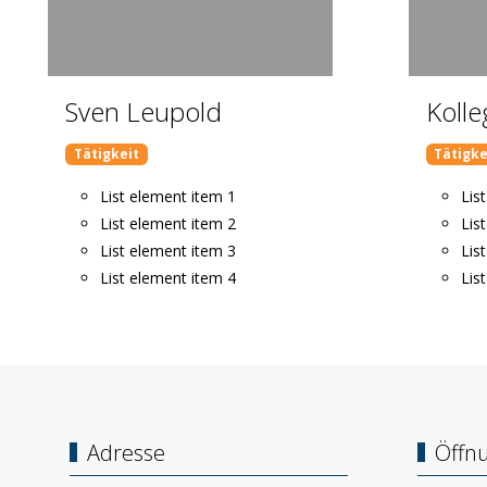
Sven Leupold
Kolle
Tätigkeit
Tätigke
List element item 1
Lis
List element item 2
Lis
List element item 3
Lis
List element item 4
Lis
Adresse
Öffn