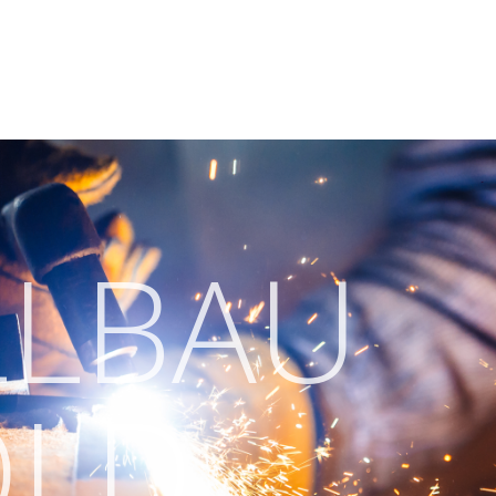
LLBAU
OLD